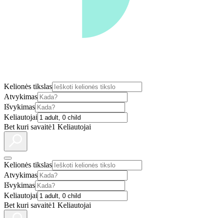
Kelionės tikslas
Atvykimas
Išvykimas
Keliautojai
Bet kuri savaitė
1 Keliautojai
Kelionės tikslas
Atvykimas
Išvykimas
Keliautojai
Bet kuri savaitė
1 Keliautojai