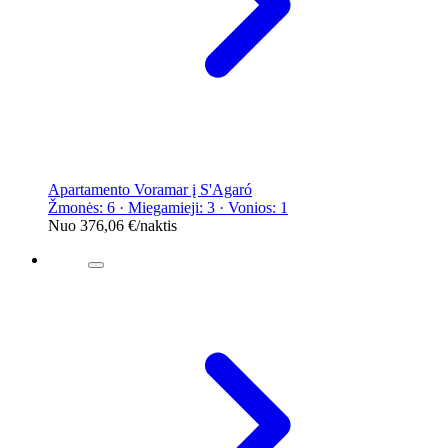
Apartamento Voramar į S'Agaró
Žmonės: 6 · Miegamieji: 3 · Vonios: 1
Nuo
376,06 €
/naktis