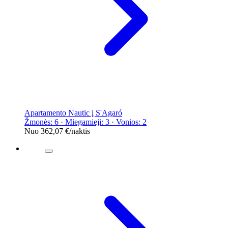
Apartamento Nautic į S'Agaró
Žmonės: 6 · Miegamieji: 3 · Vonios: 2
Nuo
362,07 €
/naktis