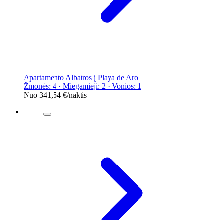
Apartamento Albatros į Playa de Aro
Žmonės: 4 · Miegamieji: 2 · Vonios: 1
Nuo
341,54 €
/naktis