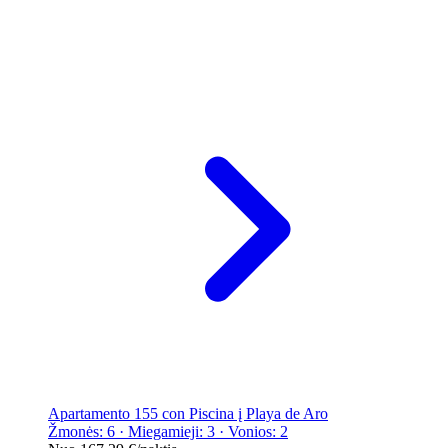
Apartamento 155 con Piscina į Playa de Aro
Žmonės: 6 · Miegamieji: 3 · Vonios: 2