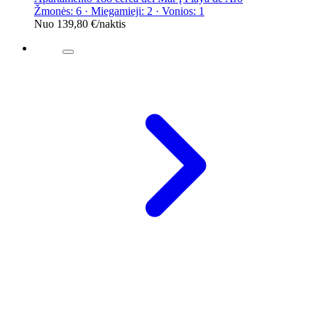
Žmonės: 6 · Miegamieji: 2 · Vonios: 1
Nuo
139,80 €
/naktis