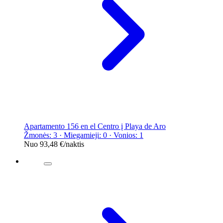
Apartamento 156 en el Centro į Playa de Aro
Žmonės: 3 · Miegamieji: 0 · Vonios: 1
Nuo
93,48 €
/naktis