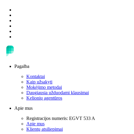
Pagalba
Kontaktai
Kaip užsakyti
Mokėjimo metodai
Daugiausia užduodami klausimai
Kelionių agentūros
Apie mus
Registracijos numeris: EGVT 533 A
Apie mus
Klientų atsiliepimai