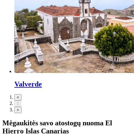
Valverde
<
1
>
Mėgaukitės savo atostogų nuoma
El
Hierro Islas Canarias