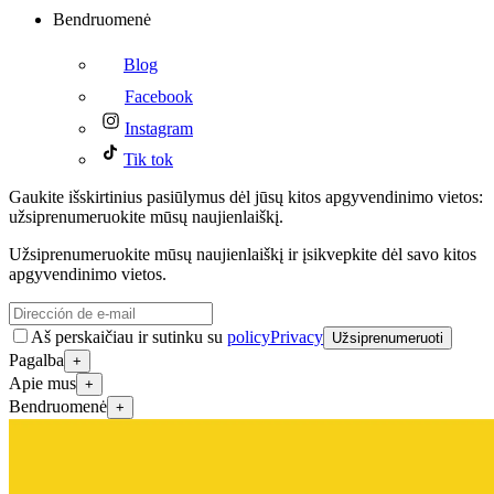
Bendruomenė
Blog
Facebook
Instagram
Tik tok
Gaukite išskirtinius pasiūlymus dėl jūsų kitos apgyvendinimo vietos:
užsiprenumeruokite mūsų naujienlaiškį.
Užsiprenumeruokite mūsų naujienlaiškį ir įsikvepkite dėl savo kitos
apgyvendinimo vietos.
Aš perskaičiau ir sutinku su
policyPrivacy
Užsiprenumeruoti
Pagalba
+
Apie mus
+
Bendruomenė
+