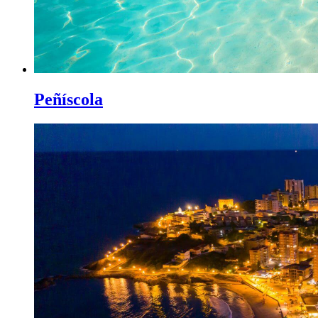
Peñíscola