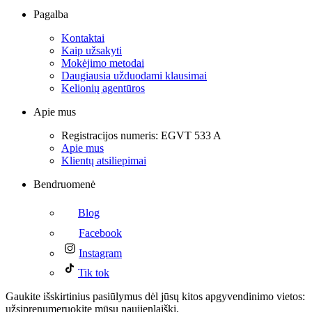
Pagalba
Kontaktai
Kaip užsakyti
Mokėjimo metodai
Daugiausia užduodami klausimai
Kelionių agentūros
Apie mus
Registracijos numeris: EGVT 533 A
Apie mus
Klientų atsiliepimai
Bendruomenė
Blog
Facebook
Instagram
Tik tok
Gaukite išskirtinius pasiūlymus dėl jūsų kitos apgyvendinimo vietos:
užsiprenumeruokite mūsų naujienlaiškį.