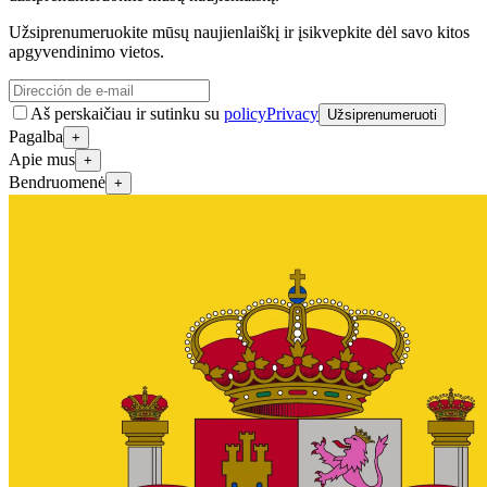
Užsiprenumeruokite mūsų naujienlaiškį ir įsikvepkite dėl savo kitos
apgyvendinimo vietos.
Aš perskaičiau ir sutinku su
policyPrivacy
Užsiprenumeruoti
Pagalba
+
Apie mus
+
Bendruomenė
+