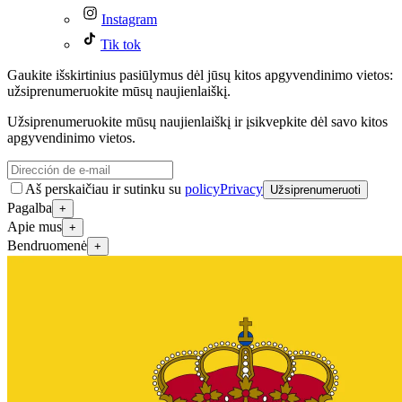
Instagram
Tik tok
Gaukite išskirtinius pasiūlymus dėl jūsų kitos apgyvendinimo vietos:
užsiprenumeruokite mūsų naujienlaiškį.
Užsiprenumeruokite mūsų naujienlaiškį ir įsikvepkite dėl savo kitos
apgyvendinimo vietos.
Aš perskaičiau ir sutinku su
policyPrivacy
Užsiprenumeruoti
Pagalba
+
Apie mus
+
Bendruomenė
+