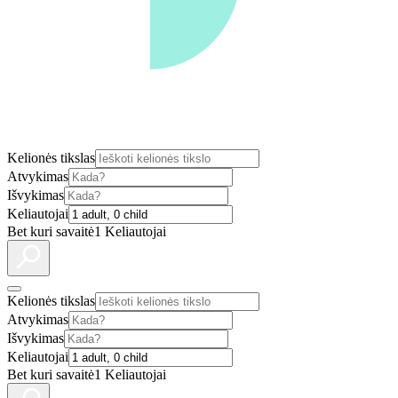
Kelionės tikslas
Atvykimas
Išvykimas
Keliautojai
Bet kuri savaitė
1 Keliautojai
Kelionės tikslas
Atvykimas
Išvykimas
Keliautojai
Bet kuri savaitė
1 Keliautojai