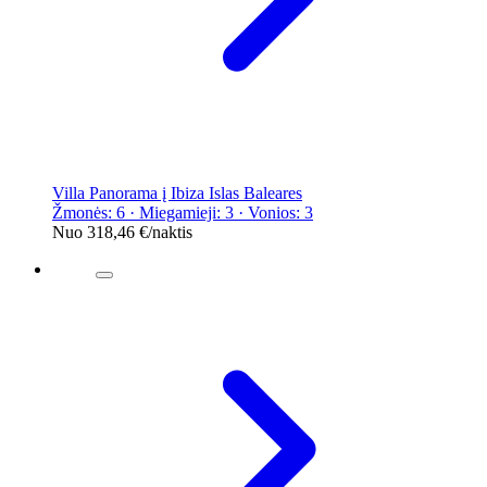
Villa Panorama į Ibiza Islas Baleares
Žmonės: 6 · Miegamieji: 3 · Vonios: 3
Nuo
318,46 €
/naktis