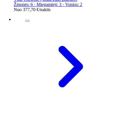
Žmonės: 6 · Miegamieji: 3 · Vonios: 2
Nuo
377,70 €
/naktis