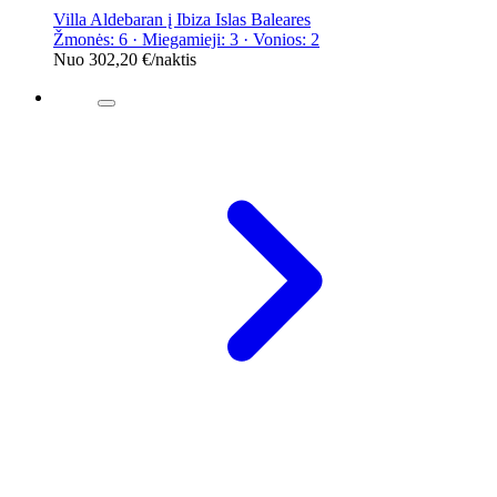
Villa Aldebaran į Ibiza Islas Baleares
Žmonės: 6 · Miegamieji: 3 · Vonios: 2
Nuo
302,20 €
/naktis