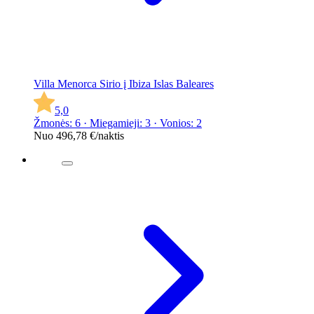
Villa Menorca Sirio į Ibiza Islas Baleares
5,0
Žmonės: 6 · Miegamieji: 3 · Vonios: 2
Nuo
496,78 €
/naktis