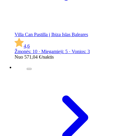
Villa Can Pastilla į Ibiza Islas Baleares
4,6
Žmonės: 10 · Miegamieji: 5 · Vonios: 3
Nuo
571,04 €
/naktis