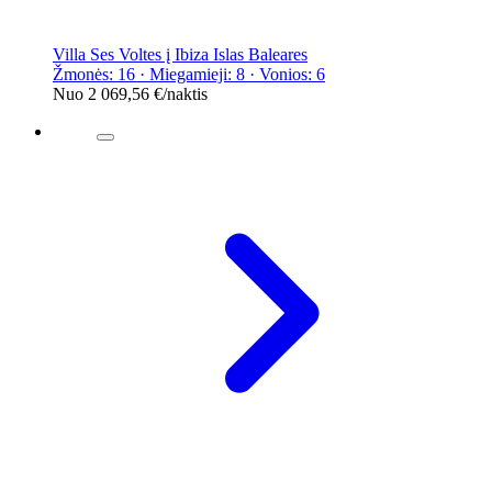
Villa Ses Voltes į Ibiza Islas Baleares
Žmonės: 16 · Miegamieji: 8 · Vonios: 6
Nuo
2 069,56 €
/naktis