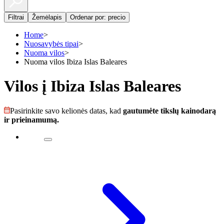
Filtrai
Žemėlapis
Ordenar por: precio
Home
>
Nuosavybės tipai
>
Nuoma vilos
>
Nuoma vilos Ibiza Islas Baleares
Vilos į Ibiza Islas Baleares
Pasirinkite savo kelionės datas, kad
gautumėte tikslų kainodarą
ir prieinamumą.