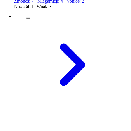
Žmonės: 7 · Miegamieji: 4 · Vonios: 2
Nuo
268,11 €
/naktis