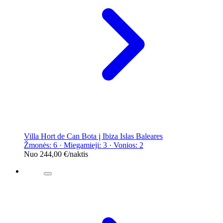
Villa Hort de Can Bota į Ibiza Islas Baleares
Žmonės: 6 · Miegamieji: 3 · Vonios: 2
Nuo
244,00 €
/naktis