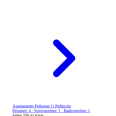
Apartamento Peñismar I i Peñíscola
Personer: 4 · Soveværelser: 1 · Badeværelser: 1
Siden
250,41 €
/nat