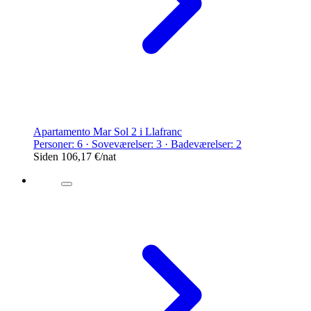
Apartamento Mar Sol 2 i Llafranc
Personer: 6 · Soveværelser: 3 · Badeværelser: 2
Siden
106,17 €
/nat