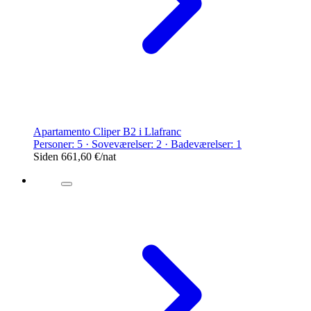
Apartamento Cliper B2 i Llafranc
Personer: 5 · Soveværelser: 2 · Badeværelser: 1
Siden
661,60 €
/nat