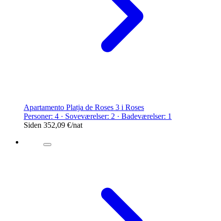
Apartamento Platja de Roses 3 i Roses
Personer: 4 · Soveværelser: 2 · Badeværelser: 1
Siden
352,09 €
/nat