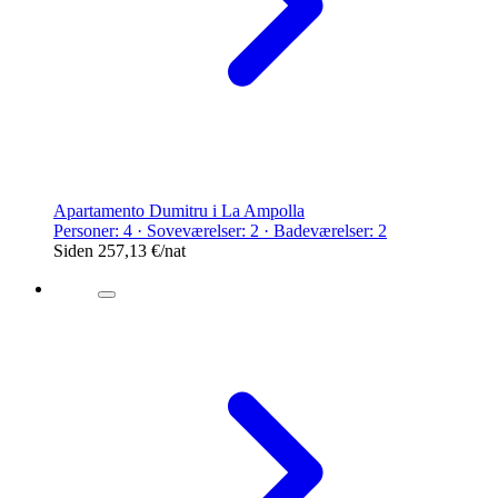
Apartamento Dumitru i La Ampolla
Personer: 4 · Soveværelser: 2 · Badeværelser: 2
Siden
257,13 €
/nat