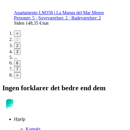
Apartamento LM358 i La Manga del Mar Menor
Personer: 5 · Soveværelser: 2 · Badeværelser: 2
Siden
148,35 €
/nat
<
1
2
3
...
6
7
>
Ingen forklarer det bedre end dem
Hjælp
Kontakt