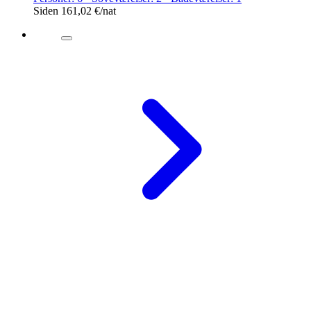
Siden
161,02 €
/nat