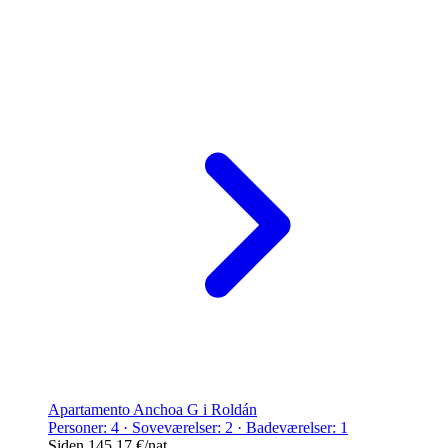
Apartamento Anchoa G i Roldán
Personer: 4 · Soveværelser: 2 · Badeværelser: 1
Siden
145,17 €
/nat