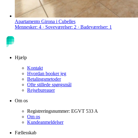
Apartamento Girona i Cubelles
Mennesker: 4 · Soveværelser: 2 · Badeværelser: 1
Hjælp
Kontakt
Hvordan booker jeg
Betalingsmetoder
Ofte stillede spørgsmål
Rejsebureauer
Om os
Registreringsnummer: EGVT 533 A
Om os
Kundeanmeldelser
Fællesskab