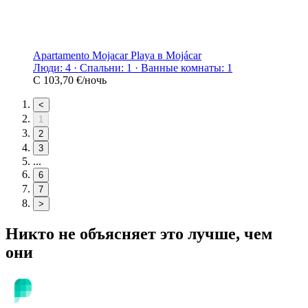
Apartamento Mojacar Playa в Mojácar
Люди: 4 · Спальни: 1 · Ванные комнаты: 1
С
103,70 €
/ночь
<
1
2
3
...
6
7
>
Никто не объясняет это лучше, чем
они