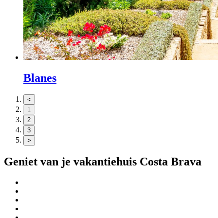
Blanes
<
1
2
3
>
Geniet van je vakantiehuis
Costa Brava