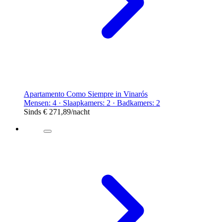
Apartamento Como Siempre in Vinarós
Mensen: 4 · Slaapkamers: 2 · Badkamers: 2
Sinds
€ 271,89
/nacht