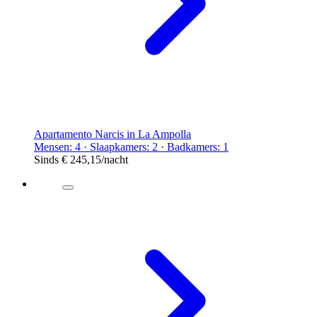
Apartamento Narcis in La Ampolla
Mensen: 4 · Slaapkamers: 2 · Badkamers: 1
Sinds
€ 245,15
/nacht