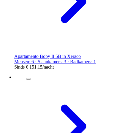
Apartamento Boby II 5B in Xeraco
Mensen: 6 · Slaapkamers: 3 · Badkamers: 1
Sinds
€ 151,15
/nacht