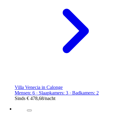
Villa Venecia in Calonge
Mensen: 6 · Slaapkamers: 3 · Badkamers: 2
Sinds
€ 478,68
/nacht