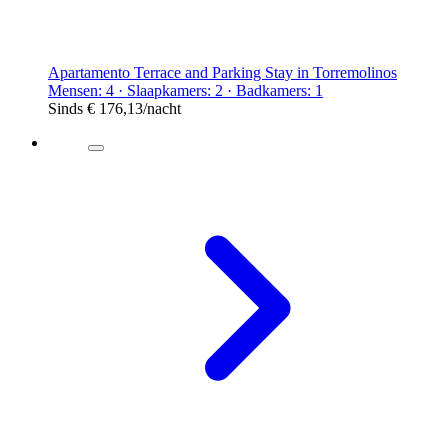
Apartamento Terrace and Parking Stay in Torremolinos
Mensen: 4 · Slaapkamers: 2 · Badkamers: 1
Sinds
€ 176,13
/nacht