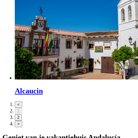
Alcaucin
<
1
2
>
Geniet van je vakantiehuis
Andalucía