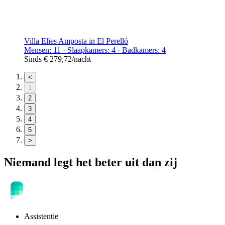
Villa Elies Amposta in El Perelló
Mensen: 11 · Slaapkamers: 4 · Badkamers: 4
Sinds
€ 279,72
/nacht
<
1
2
3
4
5
>
Niemand legt het beter uit dan zij
Assistentie