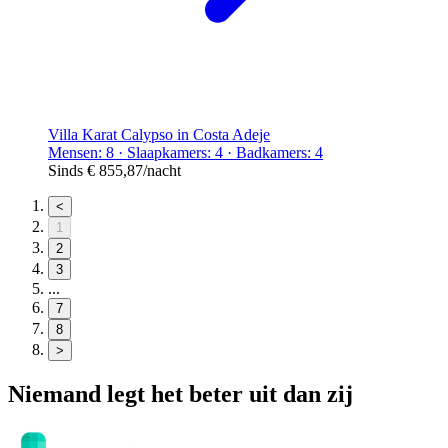
Villa Karat Calypso in Costa Adeje
Mensen: 8 · Slaapkamers: 4 · Badkamers: 4
Sinds
€ 855,87
/nacht
<
1
2
3
...
7
8
>
Niemand legt het beter uit dan zij