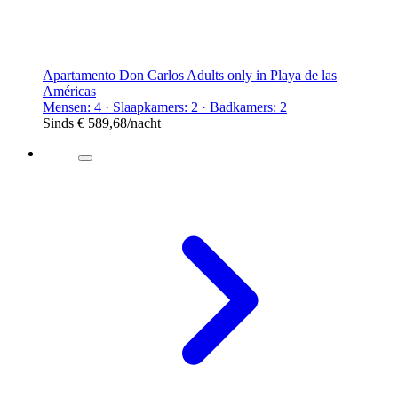
Apartamento Don Carlos Adults only in Playa de las
Américas
Mensen: 4 · Slaapkamers: 2 · Badkamers: 2
Sinds
€ 589,68
/nacht