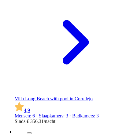
Villa Long Beach with pool in Corralejo
4,9
Mensen: 6 · Slaapkamers: 3 · Badkamers: 3
Sinds
€ 356,31
/nacht