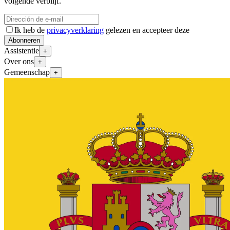
volgende verblijf.
Ik heb de
privacyverklaring
gelezen en accepteer deze
Abonneren
Assistentie
+
Over ons
+
Gemeenschap
+