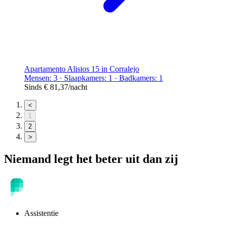
Apartamento Alisios 15 in Corralejo
Mensen: 3 · Slaapkamers: 1 · Badkamers: 1
Sinds
€ 81,37
/nacht
<
1
2
>
Niemand legt het beter uit dan zij
Assistentie