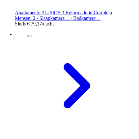
Apartamento ALISIOS 3 Reformado in Corralejo
Mensen: 2 · Slaapkamers: 1 · Badkamers: 1
Sinds
€ 79,17
/nacht