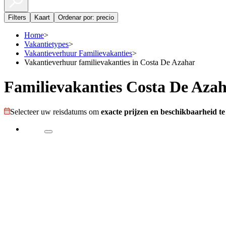
Filters
Kaart
Ordenar por: precio
Home
>
Vakantietypes
>
Vakantieverhuur Familievakanties
>
Vakantieverhuur familievakanties in Costa De Azahar
Familievakanties Costa De Aza
Selecteer uw reisdatums om
exacte prijzen en beschikbaarheid te