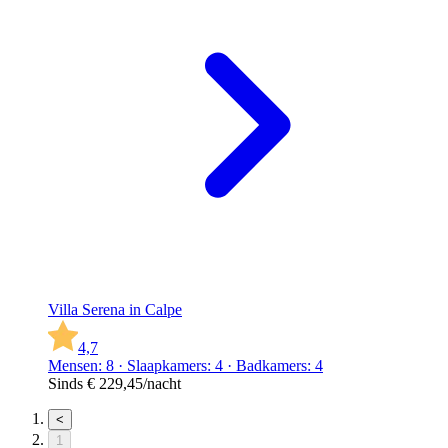
Villa Serena in Calpe
4,7
Mensen: 8 · Slaapkamers: 4 · Badkamers: 4
Sinds
€ 229,45
/nacht
<
1