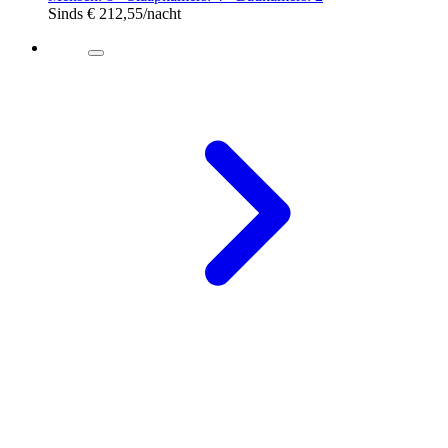
Sinds
€ 212,55
/nacht