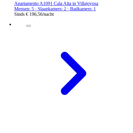
Apartamento A1091 Cala Alta in Villajoyosa
Mensen: 5 · Slaapkamers: 2 · Badkamers: 1
Sinds
€ 196,56
/nacht