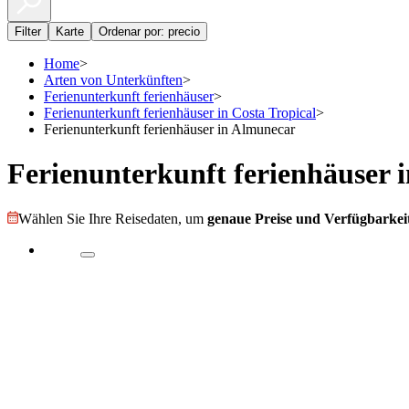
Filter
Karte
Ordenar por: precio
Home
>
Arten von Unterkünften
>
Ferienunterkunft ferienhäuser
>
Ferienunterkunft ferienhäuser in Costa Tropical
>
Ferienunterkunft ferienhäuser in Almunecar
Ferienunterkunft ferienhäuser 
Wählen Sie Ihre Reisedaten, um
genaue Preise und Verfügbarkeit