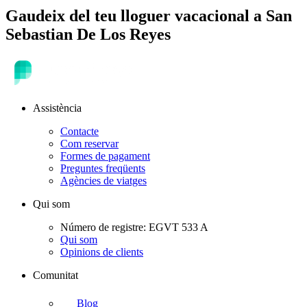
Gaudeix del teu lloguer vacacional a
San
Sebastian De Los Reyes
Assistència
Contacte
Com reservar
Formes de pagament
Preguntes freqüents
Agències de viatges
Qui som
Número de registre: EGVT 533 A
Qui som
Opinions de clients
Comunitat
Blog