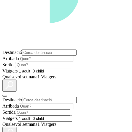
Destinació
Arribada
Sortida
Viatgers
Qualsevol setmana
1 Viatgers
Destinació
Arribada
Sortida
Viatgers
Qualsevol setmana
1 Viatgers